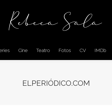
eries
Cine
Teatro
Fotos
CV
IMDb
eries
Cine
Teatro
Fotos
CV
IMDb
ELPERIÓDICO.COM