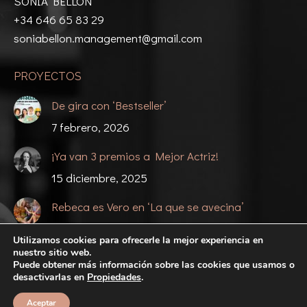
SONIA BELLÓN
new
new
new
new
+34 646 65 83 29
window
window
window
window
soniabellon.management@gmail.com
PROYECTOS
De gira con ‘Bestseller’
7 febrero, 2026
¡Ya van 3 premios a Mejor Actriz!
15 diciembre, 2025
Rebeca es Vero en ‘La que se avecina’
27 noviembre, 2025
Utilizamos cookies para ofrecerle la mejor experiencia en
nuestro sitio web.
Puede obtener más información sobre las cookies que usamos o
desactivarlas en
Propiedades
.
©2024 Rebeca Sala
Aceptar