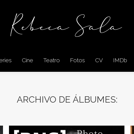
eries
Cine
Teatro
Fotos
CV
IMDb
eries
Cine
Teatro
Fotos
CV
IMDb
ARCHIVO DE ÁLBUMES: